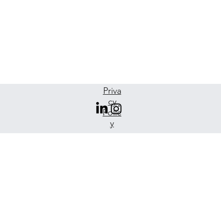
Priva
cy
Polic
y